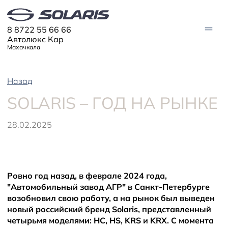
8 8722 55 66 66
Автолюкс Кар
Махачкала
Назад
АВТО В НАЛИЧИИ
SOLARIS – ГОД НА РЫНКЕ
МОДЕЛИ
Solaris HC
28.02.2025
Solaris KRX
ЦИФРОВОЙ АВТОМОБИЛЬ
Solaris KRS
Solaris HS
ПОКУПАТЕЛЯМ
Кредит
Ровно год назад, в феврале 2024 года,
Трейд-ин
СЕРВИС
Корпоративным клиентам
"Автомобильный завод АГР" в Санкт-Петербурге
Запасные части
Оригинальные аксессуары
возобновил свою работу, а на рынок был выведен
Запись на сервис
Тест-драйв
О ДИЛЕРЕ
Гарантия
Solaris Страхование
новый российский бренд Solaris, представленный
Контакты
Руководства
Плати частями
четырьмя моделями: HC, HS, KRS и KRX. С момента
Информация о дилере
Помощь на дорогах