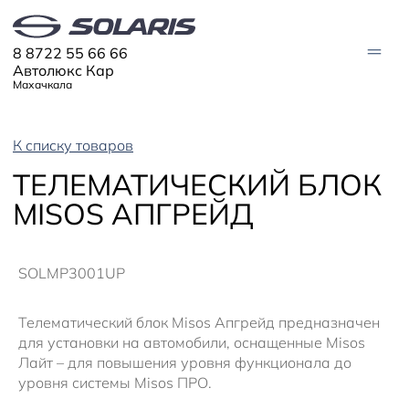
8 8722 55 66 66
Автолюкс Кар
Махачкала
К списку товаров
АВТО В НАЛИЧИИ
ТЕЛЕМАТИЧЕСКИЙ БЛОК
МОДЕЛИ
MISOS АПГРЕЙД
Solaris HC
Solaris KRX
ЦИФРОВОЙ АВТОМОБИЛЬ
Solaris KRS
Solaris HS
SOLMP3001UP
ПОКУПАТЕЛЯМ
Кредит
Трейд-ин
СЕРВИС
Телематический блок Misos Апгрейд предназначен
Корпоративным клиентам
для установки на автомобили, оснащенные Misos
Запасные части
Оригинальные аксессуары
Запись на сервис
Тест-драйв
О ДИЛЕРЕ
Лайт – для повышения уровня функционала до
Гарантия
Solaris Страхование
уровня системы Misos ПРО.
Контакты
Руководства
Плати частями
Информация о дилере
Помощь на дорогах