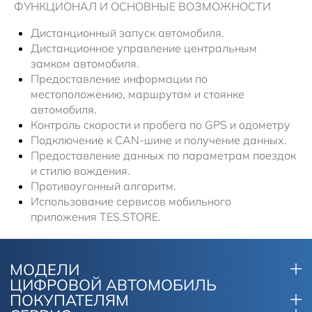
Новости
ФУНКЦИОНАЛ И ОСНОВНЫЕ ВОЗМОЖНОСТИ
Дистанционный запуск автомобиля.
Дистанционное управление центральным
замком автомобиля.
Предоставление информации по
местоположению, маршрутам и стоянке
автомобиля.
Контроль скорости и пробега по GPS и одометру
Подключение к CAN-шине и получение данных.
Предоставление данных по параметрам поездок
и стилю вождения.
Противоугонный алгоритм.
Использование сервисов мобильного
приложения TES.STORE.
МОДЕЛИ
ЦИФРОВОЙ АВТОМОБИЛЬ
ПОКУПАТЕЛЯМ