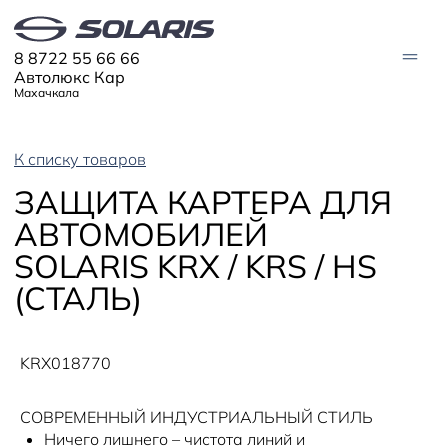
8 8722 55 66 66
Автолюкс Кар
Махачкала
К списку товаров
АВТО В НАЛИЧИИ
ЗАЩИТА КАРТЕРА ДЛЯ
МОДЕЛИ
АВТОМОБИЛЕЙ
Solaris HC
Solaris KRX
SOLARIS KRX / KRS / HS
ЦИФРОВОЙ АВТОМОБИЛЬ
Solaris KRS
Solaris HS
(СТАЛЬ)
ПОКУПАТЕЛЯМ
Кредит
Трейд-ин
СЕРВИС
Корпоративным клиентам
KRX018770
Запасные части
Оригинальные аксессуары
Запись на сервис
Тест-драйв
О ДИЛЕРЕ
Гарантия
Solaris Страхование
СОВРЕМЕННЫЙ ИНДУСТРИАЛЬНЫЙ СТИЛЬ
Контакты
Руководства
Плати частями
Информация о дилере
Ничего лишнего – чистота линий и
Помощь на дорогах