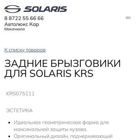
8 8722 55 66 66
Автолюкс Кар
Махачкала
К списку товаров
АВТО В НАЛИЧИИ
ЗАДНИЕ БРЫЗГОВИКИ
МОДЕЛИ
ДЛЯ SOLARIS KRS
Solaris HC
Solaris KRX
ЦИФРОВОЙ АВТОМОБИЛЬ
Solaris KRS
Solaris HS
KRS075111
ПОКУПАТЕЛЯМ
Кредит
Трейд-ин
СЕРВИС
ЭСТЕТИКА
Корпоративным клиентам
Запасные части
Оригинальные аксессуары
Идеальная геометрическая форма для
Запись на сервис
Тест-драйв
О ДИЛЕРЕ
Гарантия
Solaris Страхование
максимальной защиты кузова.
Контакты
Руководства
Плати частями
Оригинальный дизайн, подчеркивающий
Информация о дилере
Помощь на дорогах